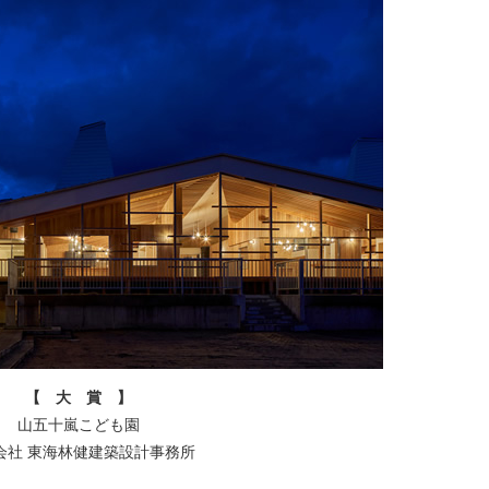
【 大 賞 】
山五十嵐こども園
会社 東海林健建築設計事務所