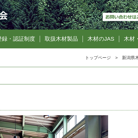
登録・認証制度
取扱木材製品
木材のJAS
木材
>
トップページ
新潟県