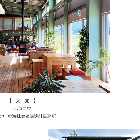
【 大 賞 】
ハコニワ
会社 東海林健建築設計事務所