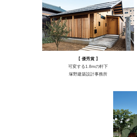
【
優秀賞
】
可変する1.8mの軒下
塚野建築設計事務所