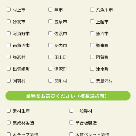
村上市
燕市
糸魚川市
妙高市
五泉市
上越市
阿賀野市
佐渡市
魚沼市
南魚沼市
胎内市
聖篭町
弥彦村
田上町
阿賀町
出雲崎町
湯沢町
津南町
刈羽村
関川村
粟島浦村
業種をお選びください（複数選択可）
素材生産
一般製材
集成材製造
単合板製造
木チップ製造
木質ペレット製造