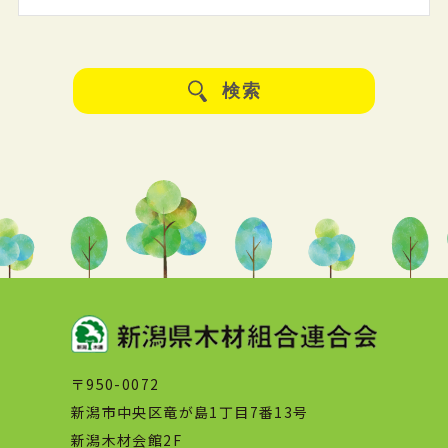
検索
〒950-0072
新潟市中央区竜が島1丁目7番13号
新潟木材会館2F