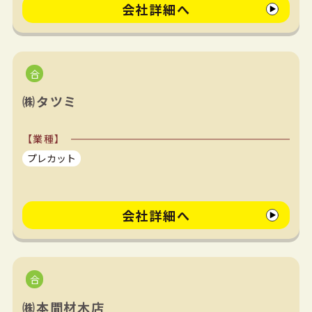
会社詳細へ
㈱タツミ
【業種】
プレカット
会社詳細へ
㈱本間材木店